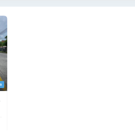
a
Verde