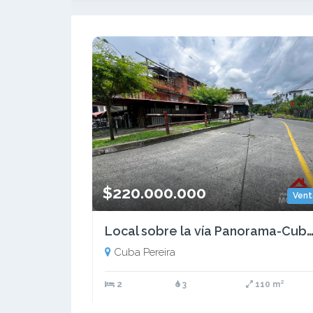
$220.000.000
Vent
Local sobre la vía Panorama-Cuba a Villa 
Cuba Pereira
2
3
110 m²