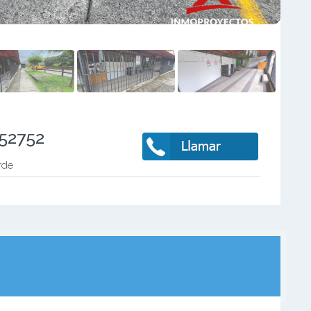
752752
rde