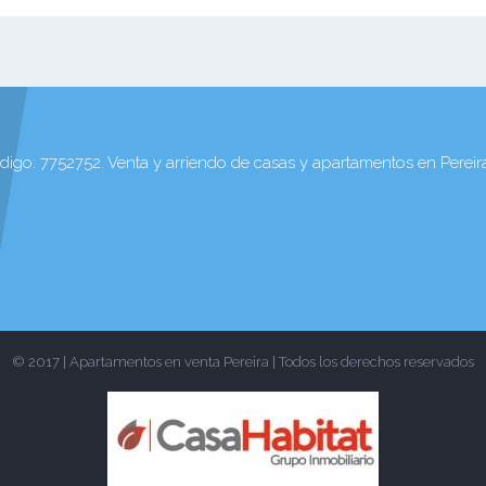
digo: 7752752. Venta y arriendo de casas y apartamentos en Pereir
© 2017 | Apartamentos en venta Pereira | Todos los derechos reservados