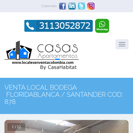
Colombia
VENTA LOCAL BODEGA
FLORIDABLANCA / SANTANDER COD:
878
1 / 12