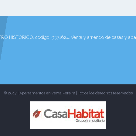
TORICO, código: 9371624. Venta y arriendo de casas y apart
© 2017 | Apartamentos en venta Pereira | Todos los derechos reservados