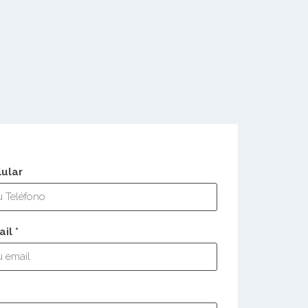
lular
il *