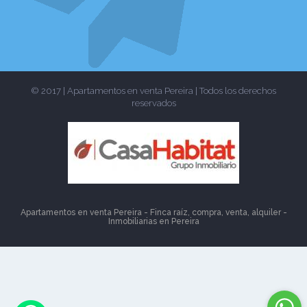
© 2017 | Apartamentos en venta Pereira | Todos los derechos
reservados
Apartamentos en venta Pereira - Finca raíz, compra, venta, alquiler -
Inmobiliarias en
Pereira