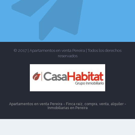
© 2017 | Apartamentos en venta Pereira | Todos los derechos
reservados
Apartamentos en venta Pereira - Finca raíz, compra, venta, alquiler -
Inmobiliarias en
Pereira