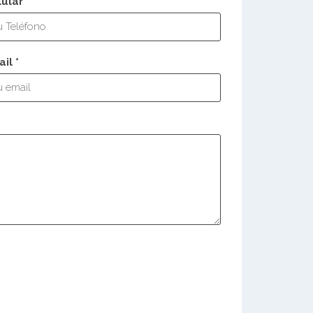
lular
il *