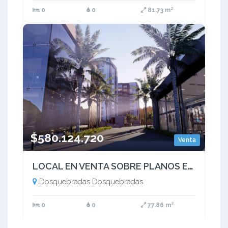
0
0
81.73 m²
$580.124.720
Venta
LOCAL EN VENTA SOBRE PLANOS EN MALL, DOSQUEBRADAS  AV. FERROCARRIL
Dosquebradas Dosquebradas
0
0
77.86 m²