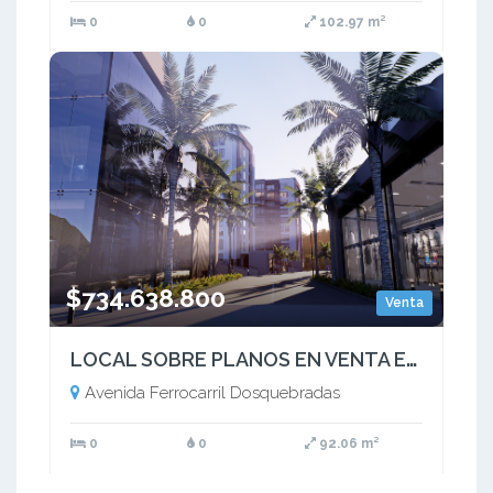
0
0
102.97 m²
$734.638.800
Venta
LOCAL SOBRE PLANOS EN VENTA EN MALL UBICADO EN DOSQUEBRADAS RISARALDA
Avenida Ferrocarril Dosquebradas
0
0
92.06 m²